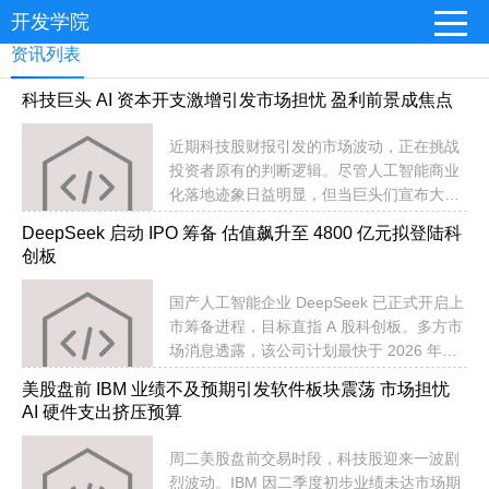
开发学院
资讯列表
科技巨头 AI 资本开支激增引发市场担忧 盈利前景成焦点
​近期科技股财报引发的市场波动，正在挑战
投资者原有的判断逻辑。尽管人工智能商业
化落地迹象日益明显，但当巨头们宣布大幅
增加 AI 相关资本开支时，股价却出现了剧烈
DeepSeek 启动 IPO 筹备 估值飙升至 4800 亿元拟登陆科
反应。这种将投资增加视为利空的现象，与
创板
产业界实际感受到的 AI 繁荣景象形成了鲜明
反差。
国产人工智能企业 DeepSeek 已正式开启上
市筹备进程，目标直指 A 股科创板。多方市
场消息透露，该公司计划最快于 2026 年底
前提交上市申请，并期望在 2027 年实现正
美股盘前 IBM 业绩不及预期引发软件板块震荡 市场担忧
式挂牌。
AI 硬件支出挤压预算
周二美股盘前交易时段，科技股迎来一波剧
烈波动。IBM 因二季度初步业绩未达市场期