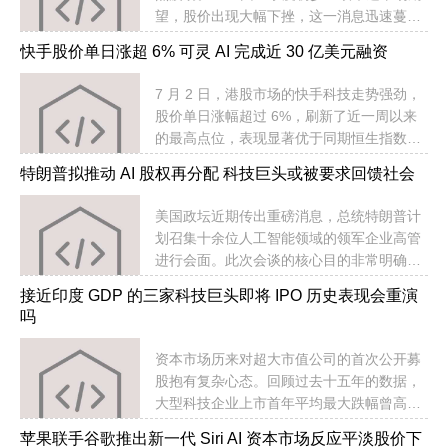
望，股价出现大幅下挫，这一消息迅速蔓延
至整个软件板块，引发集体回调。投资者原
快手股价单日涨超 6% 可灵 AI 完成近 30 亿美元融资
本期待科技巨头能延续增长态势，但财报数
据显示出明显的温差。
7 月 2 日，港股市场的快手科技走势强劲，
股价单日涨幅超过 6%，刷新了近一周以来
的最高点位，表现显著优于同期恒生指数。
这一资本市场的积极反应，源于其旗下人工
特朗普拟推动 AI 股权再分配 科技巨头或被要求回馈社会
智能业务板块可灵 AI 正式完成了一笔规模空
前的独立融资。
美国政坛近期传出重磅消息，总统特朗普计
划召集十余位人工智能领域的领军企业高管
进行会面。此次会谈的核心目的非常明确，
即探讨如何让掌握前沿技术的公司拿出一部
接近印度 GDP 的三家科技巨头即将 IPO 历史表现会重演
分股份回馈社会，从而缓解公众对于技术变
吗
革可能引发大规模失业的焦虑。这一设想被
外界形象地称为美国版的共同富裕实验。
资本市场历来对超大市值公司的首次公开募
股抱有复杂心态。回顾过去十五年的数据，
大型科技企业上市首年平均最大跌幅曾高达
五成以上，这种“巨无霸 IPO 首年低迷”的现
苹果联手谷歌推出新一代 Siri AI 资本市场反应平淡股价下
象似乎已成某种规律