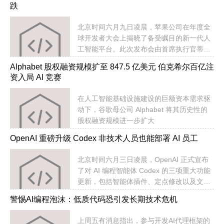
跌
北京时间六月九日凌晨，苹果公司在年度全
球开发者大会上揭晓了备受瞩目的新一代人
工智能平台。此次发布会由首席执行官蒂姆·
库克主持，这也是其任期内最后一次主导的
Alphabet 股权融资规模扩至 847.5 亿美元 伯克希尔百亿注
主题演讲。
资入局 AI 竞赛
​在人工智能基础设施建设的巨额资本需求驱
动下，谷歌母公司 Alphabet 将其历史性的
股权融资规模进一步扩大
OpenAI 重磅升级 Codex 非技术人员也能部署 AI 员工
​北京时间六月三日凌晨，OpenAI 正式宣布
了对 AI 编程智能体 Codex 的三项重大功能
更新，包括智能体插件、定点修改以及文档
一键生成交互式站点。
警惕AI编程泡沫：低质代码恐引发长期技术危机
上周五有消息指出，参与开发AI代理框架的