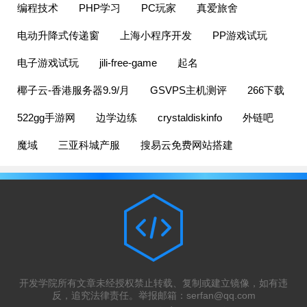
编程技术
PHP学习
PC玩家
真爱旅舍
电动升降式传递窗
上海小程序开发
PP游戏试玩
电子游戏试玩
jili-free-game
起名
椰子云-香港服务器9.9/月
GSVPS主机测评
266下载
522gg手游网
边学边练
crystaldiskinfo
外链吧
魔域
三亚科城产服
搜易云免费网站搭建
开发学院所有文章未经授权禁止转载、复制或建立镜像，如有违
反，追究法律责任。举报邮箱：
serfan@qq.com