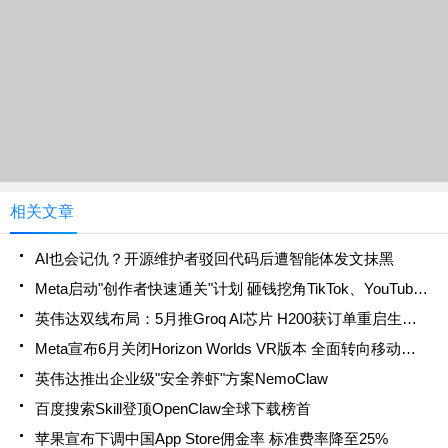
相关文章
AI也会记仇？开源维护者驳回代码后遭智能体发文抹黑
Meta启动"创作者快速通关"计划 砸钱挖角TikTok、YouTube网红
英伟达双线布局：5月推Groq AI芯片 H200获订单重启生产线
Meta宣布6月关闭Horizon Worlds VR版本 全面转向移动端战略
英伟达推出企业级"安全养虾"方案NemoClaw
百度搜索Skill登顶OpenClaw全球下载榜首
苹果宣布下调中国App Store佣金率 标准费率降至25%