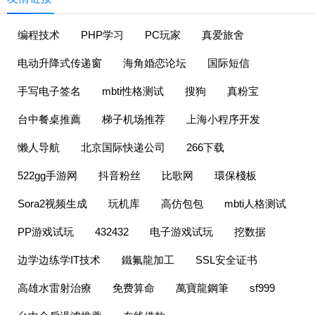
编程技术
PHP学习
PC玩家
真爱旅舍
电动升降式传递窗
海角婚恋论坛
国际短信
手写电子签名
mbti性格测试
搜狗
真粉宝
台中餐桌推薦
梯子机场推荐
上海小程序开发
懒人导航
北京国际快递公司
266下载
522gg手游网
抖音粉丝
比歌网
環保棧板
Sora2视频生成
玩机库
高仿包包
mbti人格测试
PP游戏试玩
432432
电子游戏试玩
挖数据
边学边练学IT技术
鐵氟龍加工
SSL安全证书
高雄水雷射治療
免费算命
萬寶龍鋼筆
sf999