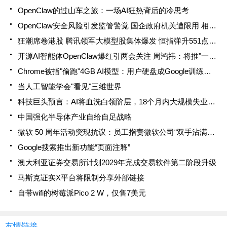
OpenClaw的过山车之旅：一场AI狂热背后的冷思考
OpenClaw安全风险引发监管警觉 国企政府机关遭限用 相关概念股应声回落
狂潮席卷港股 腾讯领军大模型股集体爆发 恒指弹升551点直扑二万六
开源AI智能体OpenClaw爆红引两会关注 周鸿祎：将推"一键安装版"破解"养虾"难题
Chrome被指"偷跑"4GB AI模型：用户硬盘成Google训练场？
当人工智能学会"看见"三维世界
科技巨头预言：AI将血洗白领阶层，18个月内大规模失业来袭
中国强化半导体产业自给自足战略
微软 50 周年活动突现抗议：员工指责微软公司“双手沾满鲜血”
Google搜索推出新功能“页面注释”
澳大利亚证券交易所计划2029年完成交易软件第二阶段升级
马斯克证实X平台将限制分享外部链接
自带wifi的树莓派Pico 2 W，仅售7美元
友情链接