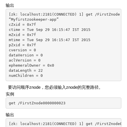
输出
[zk: localhost:2181(CONNECTED) 1] get /FirstZnode

“Myfirstzookeeper-app”

cZxid = 0x7f

ctime = Tue Sep 29 16:15:47 IST 2015

mZxid = 0x7f

mtime = Tue Sep 29 16:15:47 IST 2015

pZxid = 0x7f

cversion = 0

dataVersion = 0

aclVersion = 0

ephemeralOwner = 0x0

dataLength = 22

numChildren = 0
要访问顺序znode，您必须输入znode的完整路径。
实例
get /FirstZnode0000000023
输出
[zk: localhost:2181(CONNECTED) 1] get /FirstZnode0000