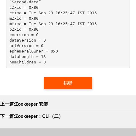
“Second-data”

cZxid = 0x80

ctime = Tue Sep 29 16:25:47 IST 2015

mZxid = 0x80

mtime = Tue Sep 29 16:25:47 IST 2015

pZxid = 0x80

cversion = 0

dataVersion = 0

aclVersion = 0

ephemeralOwner = 0x0

dataLength = 13

numChildren = 0
捐赠
上一篇:Zookeeper 安装
下一篇:Zookeeper：CLI（二）