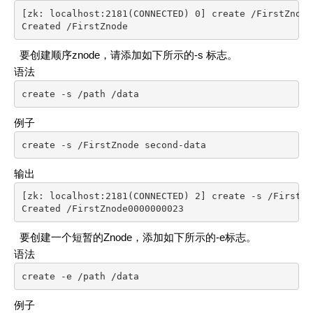
[zk: localhost:2181(CONNECTED) 0] create /FirstZnode
Created /FirstZnode
要创建顺序znode，请添加如下所示的-s 标志。
语法
create -s /path /data
例子
create -s /FirstZnode second-data
输出
[zk: localhost:2181(CONNECTED) 2] create -s /FirstZn
Created /FirstZnode0000000023
要创建一个短暂的Znode，添加如下所示的-e标志。
语法
create -e /path /data
例子