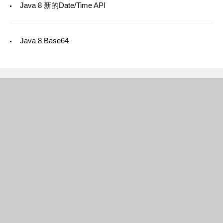
Java 8 新的Date/Time API
Java 8 Base64